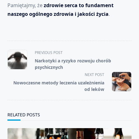
Pamiętajmy, że
zdrowie serca to fundament
naszego ogólnego zdrowia i jakości życia
.
<span
PREVIOUS POST
class="nav-
Narkotyki a ryzyko rozwoju chorób
subtitle
psychicznych
screen-
NEXT POST
reader-
Nowoczesne metody leczenia uzależnienia
text">Page</span>
od leków
RELATED POSTS