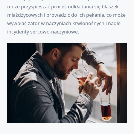
może przyspieszać proces odkładania się blaszek
miażdżycowych i prowadzić do ich pękania, co może
wywołać zator w naczyniach krwionośnych i nagłe
incydenty sercowo-naczyniowe.