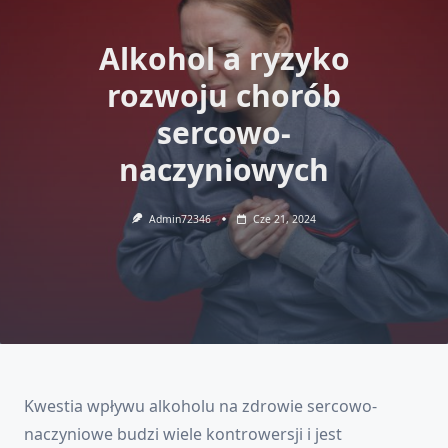
Alkohol a ryzyko
rozwoju chorób
sercowo-
naczyniowych
Admin72346
Cze 21, 2024
Kwestia wpływu alkoholu na zdrowie sercowo-
naczyniowe budzi wiele kontrowersji i jest