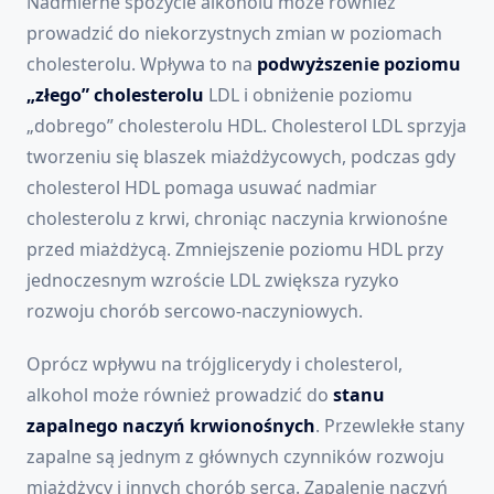
Nadmierne spożycie alkoholu może również
prowadzić do niekorzystnych zmian w poziomach
cholesterolu. Wpływa to na
podwyższenie poziomu
„złego” cholesterolu
LDL i obniżenie poziomu
„dobrego” cholesterolu HDL. Cholesterol LDL sprzyja
tworzeniu się blaszek miażdżycowych, podczas gdy
cholesterol HDL pomaga usuwać nadmiar
cholesterolu z krwi, chroniąc naczynia krwionośne
przed miażdżycą. Zmniejszenie poziomu HDL przy
jednoczesnym wzroście LDL zwiększa ryzyko
rozwoju chorób sercowo-naczyniowych.
Oprócz wpływu na trójglicerydy i cholesterol,
alkohol może również prowadzić do
stanu
zapalnego naczyń krwionośnych
. Przewlekłe stany
zapalne są jednym z głównych czynników rozwoju
miażdżycy i innych chorób serca. Zapalenie naczyń