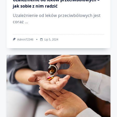
jak sobie z nim radzić
Uzależnienie od leków przeciwbólowych jest
coraz
...
Admin72346
Lip 5, 2024