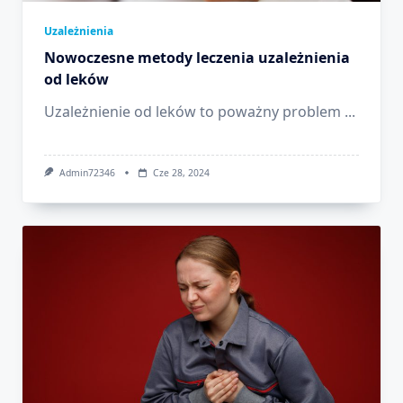
Uzależnienia
Nowoczesne metody leczenia uzależnienia
od leków
Uzależnienie od leków to poważny problem
...
Admin72346
Cze 28, 2024