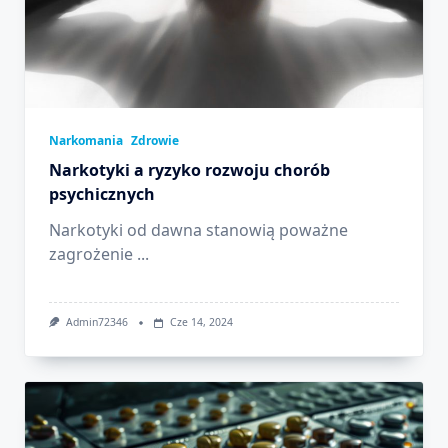
Narkomania
Zdrowie
Narkotyki a ryzyko rozwoju chorób
psychicznych
Narkotyki od dawna stanowią poważne
zagrożenie
...
Admin72346
Cze 14, 2024