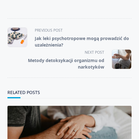
<span
PREVIOUS POST
class="nav-
Jak leki psychotropowe mogą prowadzić do
subtitle
uzależnienia?
screen-
NEXT POST
reader-
Metody detoksykacji organizmu od
text">Page</span>
narkotyków
RELATED POSTS