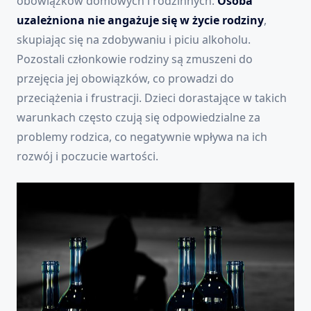
obowiązków domowych i rodzinnych.
Osoba
uzależniona nie angażuje się w życie rodziny
,
skupiając się na zdobywaniu i piciu alkoholu.
Pozostali członkowie rodziny są zmuszeni do
przejęcia jej obowiązków, co prowadzi do
przeciążenia i frustracji. Dzieci dorastające w takich
warunkach często czują się odpowiedzialne za
problemy rodzica, co negatywnie wpływa na ich
rozwój i poczucie wartości.