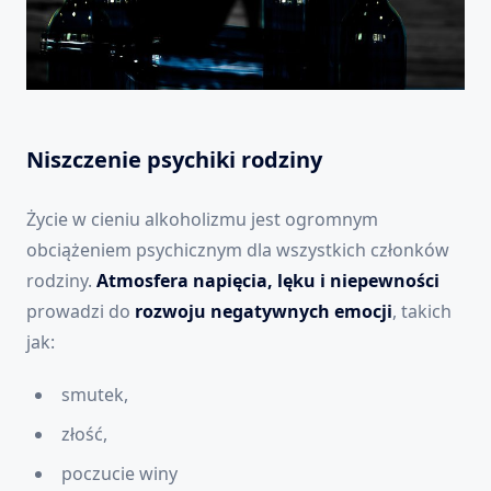
Niszczenie psychiki rodziny
Życie w cieniu alkoholizmu jest ogromnym
obciążeniem psychicznym dla wszystkich członków
rodziny.
Atmosfera napięcia, lęku i niepewności
prowadzi do
rozwoju negatywnych emocji
, takich
jak:
smutek,
złość,
poczucie winy