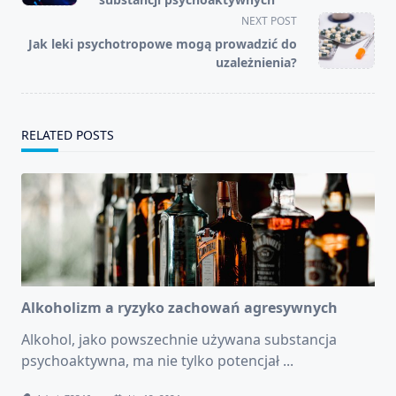
screen-
NEXT POST
reader-
Jak leki psychotropowe mogą prowadzić do
text">Page</span>
uzależnienia?
RELATED POSTS
Alkoholizm a ryzyko zachowań agresywnych
Alkohol, jako powszechnie używana substancja
psychoaktywna, ma nie tylko potencjał
...